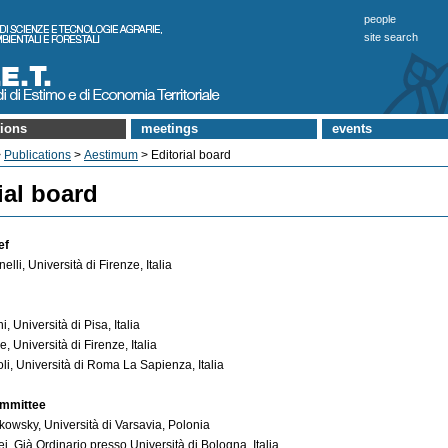
people
site search
tions
meetings
events
>
Publications
>
Aestimum
> Editorial board
ial board
ef
lli, Università di Firenze, Italia
 Università di Pisa, Italia
, Università di Firenze, Italia
li, Università di Roma La Sapienza, Italia
ommittee
owsky, Università di Varsavia, Polonia
i, Già Ordinario presso Università di Bologna, Italia