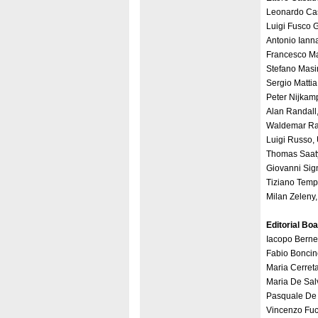
Leonardo Casi
Luigi Fusco Gi
Antonio Iannar
Francesco Mar
Stefano Masin
Sergio Mattia,
Peter Nijkam
Alan Randall,
Waldemar Rat
Luigi Russo, U
Thomas Saaty,
Giovanni Signo
Tiziano Tempe
Milan Zeleny,
Editorial Bo
Iacopo Bernett
Fabio Boncinel
Maria Cerreta,
Maria De Salv
Pasquale De T
Vincenzo Fucil