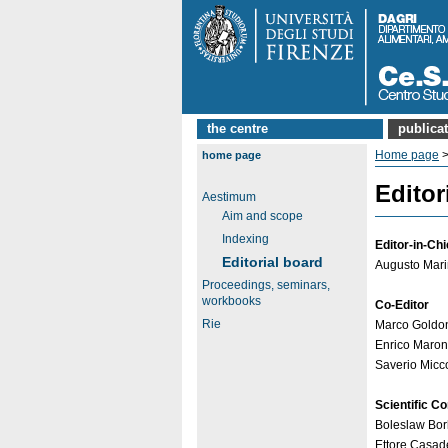
the centre
publica
Home page
home page
Editor
Aestimum
Aim and scope
Indexing
Editor-in-Chi
Editorial board
Augusto Marine
Proceedings, seminars,
workbooks
Co-Editor
Rie
Marco Goldoni,
Enrico Marone
Saverio Micco
Scientific C
Boleslaw Bork
Ettore Casade